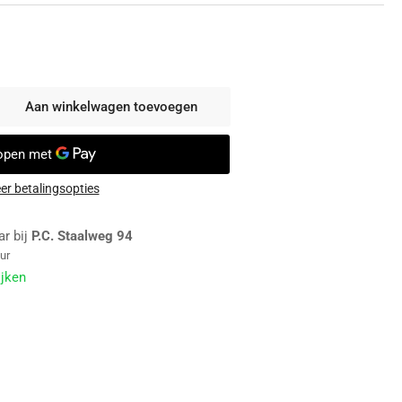
Aan winkelwagen toevoegen
tal
r
llingsdemper
co
er betalingsopties
rmtepomp
ar bij
P.C. Staalweg 94
ur
unt
ijken
e
2
re