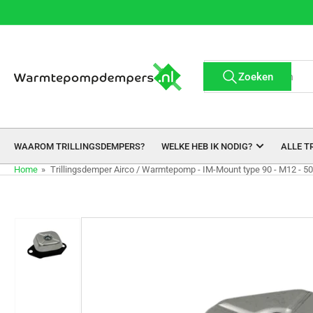
Meteen
naar
de
content
Producten
Zoeken
zoeken
WAAROM TRILLINGSDEMPERS?
WELKE HEB IK NODIG?
ALLE T
Home
»
Trillingsdemper Airco / Warmtepomp - IM-Mount type 90 - M12 - 50
Meteen
naar
de
productinformatie
Afbeelding
1
in
galerijweergave