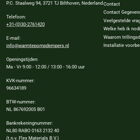
P.C. Staalweg 94, 3721 TJ Bilthoven, Nederland
Contact
Contact Gegeven
Telefoon:
Veelgestelde vra
+31-(0)30-2761420
Welke heb ik nod
Waarom trillings
E-mail:
Installatie voorbe
info@warmtepompdempers.nl
Openingstijden:
Ma - Vr 9:00 - 12:00 / 13:00 - 16:00 uur
KVK-nummer:
96634189
BTW-nummer:
NL 867692005 B01
Bankrekeningnummer:
NL80 RABO 0163 2132 40
(t.n.v. Flex Materials B.V.)