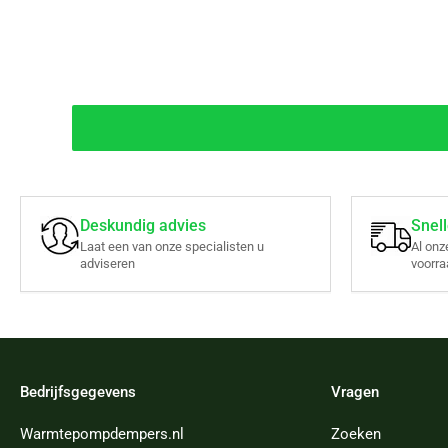
Deskundig advies
Snell
Laat een van onze specialisten u
Al onz
adviseren
voorra
Bedrijfsgegevens
Vragen
Warmtepompdempers.nl
Zoeken