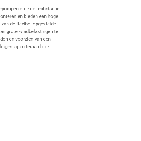
-
-
mtepompen
en
koeltechnische
max.
ma
monteren en bieden een hoge
100
10
g van de flexibel opgestelde
kg
kg
verlagen
ver
van grote windbelastingen te
heden en voorzien van een
lingen zijn uiteraard ook