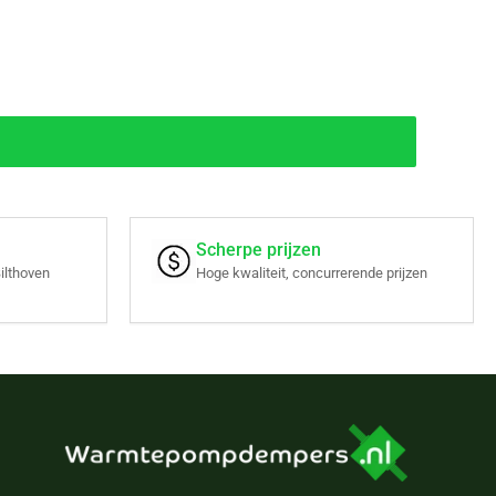
Scherpe prijzen
ilthoven
Hoge kwaliteit, concurrerende prijzen