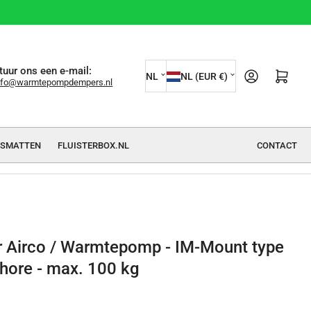
T
L
tuur ons een e-mail:
Mini-winkelwagen ope
NL
NL (EUR €)
nfo@warmtepompdempers.nl
a
a
a
n
l
d
GSMATTEN
FLUISTERBOX.NL
CONTACT
/
r
e
g
i
r Airco / Warmtepomp - IM-Mount type
o
shore - max. 100 kg