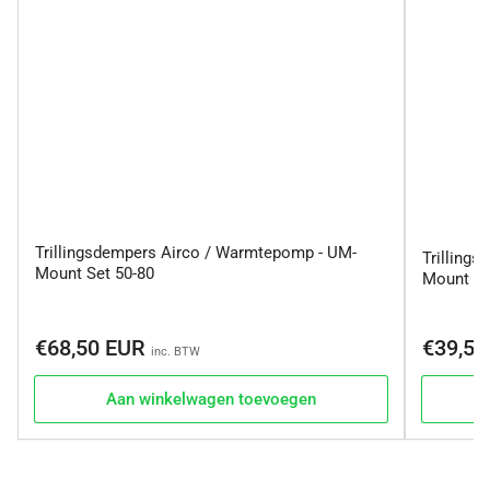
Trillingsdempers Airco / Warmtepomp - UM-
Trilling
Mount Set 50-80
Mount typ
Normale
Normale
€68,50 EUR
€39,5
inc. BTW
prijs
prijs
Aan winkelwagen toevoegen