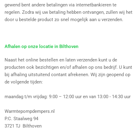
gewend bent andere betalingen via internetbankieren te
regelen. Zodra wij uw betaling hebben ontvangen, zullen wij het
door u bestelde product zo snel mogelijk aan u verzenden.
Afhalen op onze locatie in Bilthoven
Naast het online bestellen en laten verzenden kunt u de
producten ook bezichtigen en/of afhalen op ons bedrijf. U kunt
bij afhaling uitstuitend contant afrekenen. Wij zijn geopend op
de volgende tijden:
maandag t/m vrijdag: 9:00 – 12:00 uur en van 13:00 - 14:30 uur
Warmtepompdempers.nl
P.C. Staalweg 94
3721 TJ Bilthoven