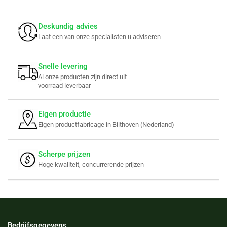
Deskundig advies
Laat een van onze specialisten u adviseren
Snelle levering
Al onze producten zijn direct uit
voorraad leverbaar
Eigen productie
Eigen productfabricage in Bilthoven (Nederland)
Scherpe prijzen
Hoge kwaliteit, concurrerende prijzen
Bedrijfsgegevens