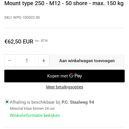
Mount type 250 - M12 - 50 shore - max. 150 kg
SKU:
WPD-100522-50
Normale
€62,50 EUR
inc. BTW
prijs
−
+
Aan winkelwagen toevoegen
Aantal
Aantal
Aantal
voor
voor
Trillingsdemper
Trillingsdemper
Airco
Airco
/
/
Meer betalingsopties
Warmtepomp
Warmtepomp
-
-
Afhaling is beschikbaar bij
P.C. Staalweg 94
IM-
IM-
Meestal klaar binnen 24 uur
Mount
Mount
Winkelinformatie bekijken
type
type
250
250