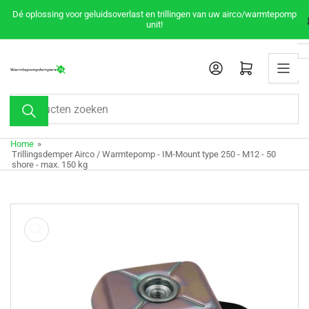
Meteen
Dé oplossing voor geluidsoverlast en trillingen van uw airco/warmtepomp
naar
unit!
de
content
Mini-winkelwagen openen
Producten
zoeken
Home
»
Trillingsdemper Airco / Warmtepomp - IM-Mount type 250 - M12 - 50
shore - max. 150 kg
Meteen
naar
de
productinformatie