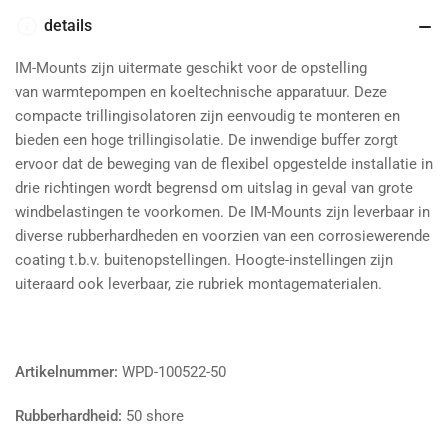
-
-
M12
M12
details
-
-
50
50
IM-Mounts zijn uitermate geschikt voor de opstelling
shore
shore
van
warmtepompen en
koeltechnische apparatuur. Deze
-
-
compacte trillingisolatoren zijn eenvoudig te monteren en
max.
max.
bieden een hoge trillingisolatie. De inwendige buffer zorgt
150
150
ervoor dat de beweging van de flexibel opgestelde installatie in
kg
kg
drie richtingen wordt begrensd
om uitslag in geval van grote
verlagen
verhogen
windbelastingen te voorkomen.
De IM-Mounts
zijn leverbaar in
diverse rubberhardheden en voorzien van een corrosiewerende
coating t.b.v. buitenopstellingen. Hoogte-instellingen zijn
uiteraard ook leverbaar, zie rubriek montagematerialen.
Artikelnummer:
WPD-100522-50
Rubberhardheid:
50 shore