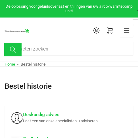
Meteen
Dé oplossing voor geluidsoverlast en trillingen van uw airco/warmtepomp
naar
unit!
de
content
Mini-winkelwagen openen
Producten
zoeken
Home
»
Bestel historie
Bestel historie
Deskundig advies
Laat een van onze specialisten u adviseren