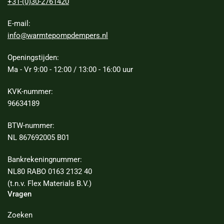
+31-(0)30-2761420
E-mail:
info@warmtepompdempers.nl
Openingstijden:
Ma - Vr 9:00 - 12:00 / 13:00 - 16:00 uur
KVK-nummer:
96634189
BTW-nummer:
NL 867692005 B01
Bankrekeningnummer:
NL80 RABO 0163 2132 40
(t.n.v. Flex Materials B.V.)
Vragen
Zoeken